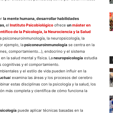
or
la mente humana, desarrollar habilidades
cas,
el
Instituto Psicobiológico
ofrece
un
máster en
ntífico de la Psicología, la Neurociencia y la Salud
la psiconeuroinmunología, la neuropsicología, la
or ejemplo, la
psiconeuroinmunología
se centra en la
ones, comportamiento…), endocrino y el sistema
en la salud mental y física. La
neuropsicología
estudia
es cognitivas y el comportamiento.
ientales y el estilo de vida pueden influir en la
uctua
l examina las áreas y los procesos del cerebro
ar estas disciplinas con la psicología y la salud, los
n más completa y científica de cómo funciona la
psicología
puede aplicar técnicas basadas en la