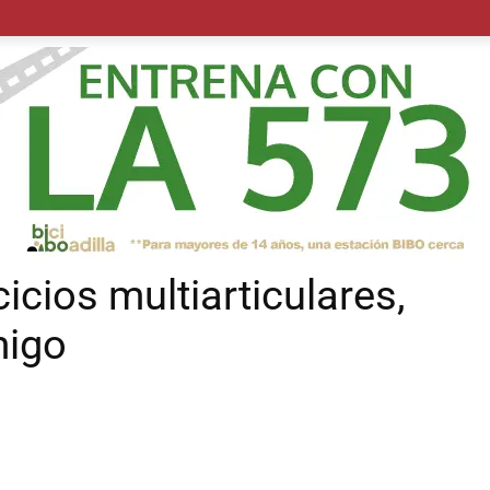
POLÍTICA
SUCESOS
SALUD
TRANSPORTE
ECON
icios multiarticulares,
migo