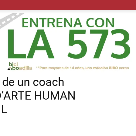
POLÍTICA
SUCESOS
SALUD
TRANSPORTE
ECON
o de un coach
r D’ARTE HUMAN
OL