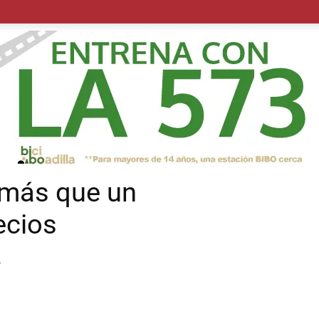
POLÍTICA
SUCESOS
SALUD
TRANSPORTE
ECON
más que un
ecios
4