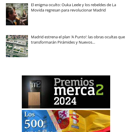
El enigma oculto: Ouka Leele y los rebeldes de La
Movida regresan para revolucionar Madrid
Madrid estrena el plan ‘A Punto’: las obras ocultas que
transformarán Pirámides y Nuevos…