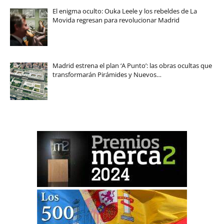
El enigma oculto: Ouka Leele y los rebeldes de La
Movida regresan para revolucionar Madrid
Madrid estrena el plan ‘A Punto’: las obras ocultas que
transformarán Pirámides y Nuevos…