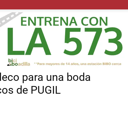
POLÍTICA
SUCESOS
SALUD
TRANSPORTE
ECON
aleco para una boda
ucos de PUGIL