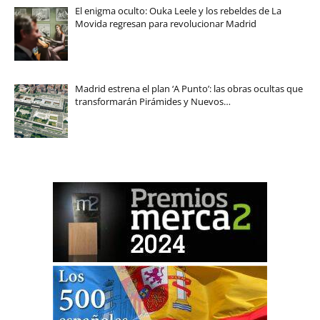
El enigma oculto: Ouka Leele y los rebeldes de La
Movida regresan para revolucionar Madrid
Madrid estrena el plan ‘A Punto’: las obras ocultas que
transformarán Pirámides y Nuevos…