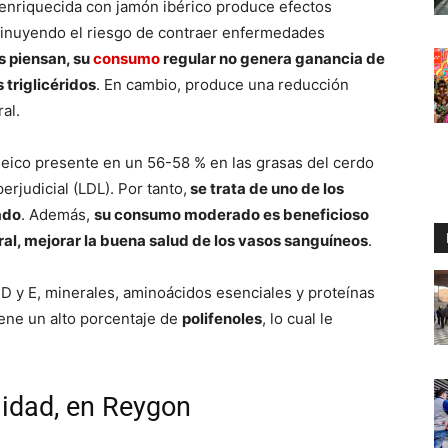
enriquecida con jamón ibérico produce efectos
minuyendo el riesgo de contraer enfermedades
s piensan, su
consumo
regular no genera ganancia de
s triglicéridos
. En cambio, produce una reducción
al.
leico presente en un 56-58 % en las grasas del cerdo
erjudicial (LDL). Por tanto,
se trata de uno de los
ado
. Además,
su consumo moderado es beneficioso
neral, mejorar la buena salud de los vasos sanguíneos
.
, D y E, minerales, aminoácidos esenciales y proteínas
tiene un alto porcentaje de
polifenoles
, lo cual le
idad, en Reygon