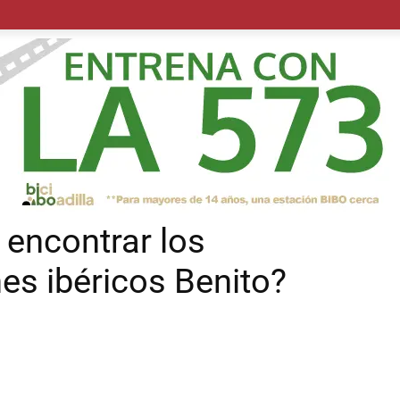
POLÍTICA
SUCESOS
SALUD
TRANSPORTE
ECON
encontrar los
s ibéricos Benito?