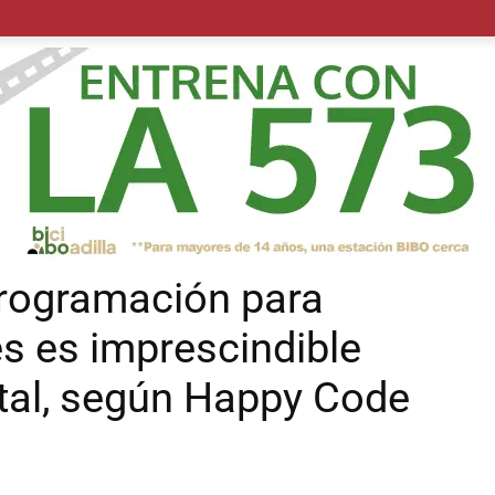
POLÍTICA
SUCESOS
SALUD
TRANSPORTE
ECON
programación para
s es imprescindible
ital, según Happy Code