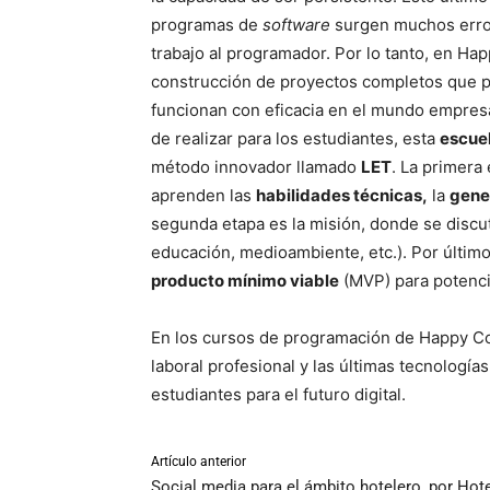
programas de
software
surgen muchos erro
trabajo al programador. Por lo tanto, en Ha
construcción de proyectos completos que po
funcionan con eficacia en el mundo empresa
de realizar para los estudiantes, esta
escue
método innovador llamado
LET
. La primera
aprenden las
habilidades técnicas,
la
gene
segunda etapa es la misión, donde se discu
educación, medioambiente, etc.). Por último
producto mínimo viable
(MVP) para potenci
En los cursos de programación de Happy Cod
laboral profesional y las últimas tecnologí
estudiantes para el futuro digital.
Artículo anterior
Social media para el ámbito hotelero, por Hote