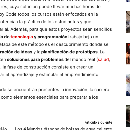
res, cuya solución puede llevar muchas horas de
ppy Code todos los cursos están enfocados en la
tencian la práctica de los estudiantes y que
rial. Además, para que estos proyectos sean sencillos
la de
tecnología
y programación
trabaja bajo un
 etapa de este método es el descubrimiento donde se
ración de ideas
y la
planificación de prototipos.
La
ten
soluciones para problemas
del mundo real (
salud
,
, la fase de construcción consiste en crear un
ar el aprendizaje y estimular el emprendimiento.
e se encuentran presentes la innovación, la carrera
as como elementos esenciales para preparar a los
Artículo siguiente
l-lo
Los 4 Mundos dispone de bolsas de agua caliente