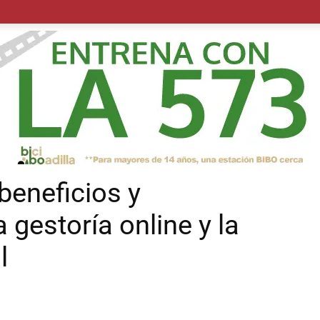
POLÍTICA
SUCESOS
SALUD
TRANSPORTE
ECON
 beneficios y
a gestoría online y la
l