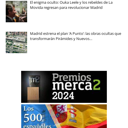
El enigma oculto: Ouka Leele y los rebeldes de La
Movida regresan para revolucionar Madrid
Madrid estrena el plan ‘A Punto’: las obras ocultas que
transformarán Pirámides y Nuevos…