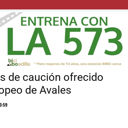
POLÍTICA
SUCESOS
SALUD
TRANSPORTE
ECON
os de caución ofrecido
opeo de Avales
3:59