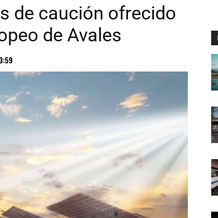
os de caución ofrecido
opeo de Avales
3:59