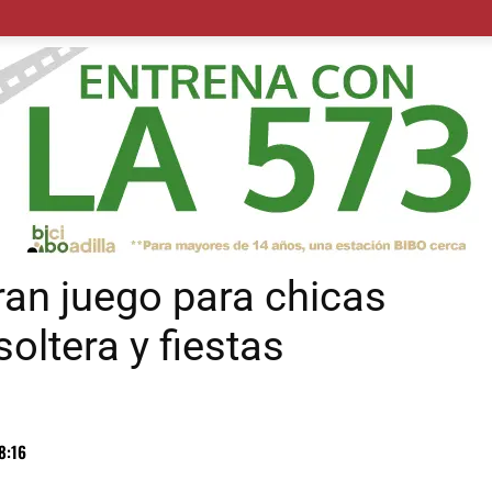
POLÍTICA
SUCESOS
SALUD
TRANSPORTE
ECON
gran juego para chicas
oltera y fiestas
8:16