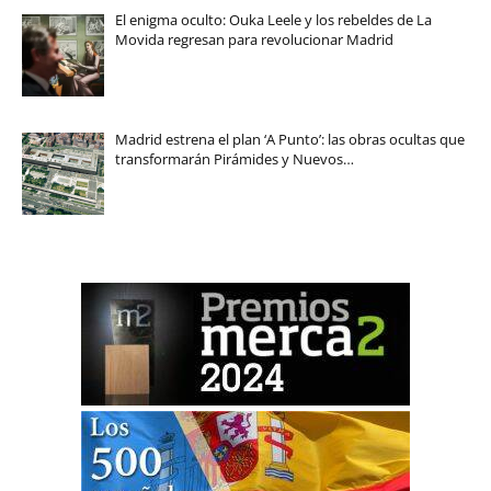
El enigma oculto: Ouka Leele y los rebeldes de La
Movida regresan para revolucionar Madrid
Madrid estrena el plan ‘A Punto’: las obras ocultas que
transformarán Pirámides y Nuevos…