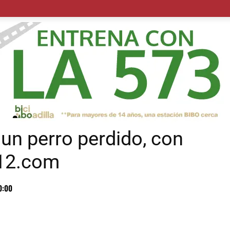
POLÍTICA
SUCESOS
SALUD
TRANSPORTE
ECON
un perro perdido, con
12.com
0:00