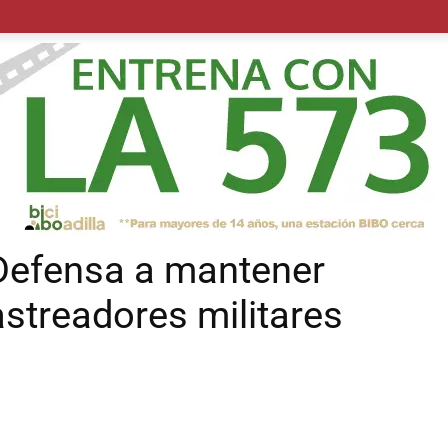
POLÍTICA
SUCESOS
SALUD
TRANSPORTE
ECON
Defensa a mantener
astreadores militares