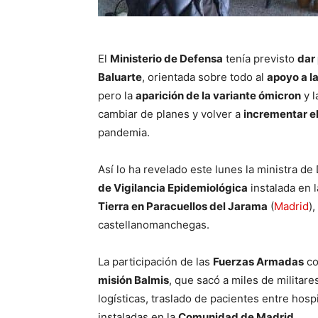
El
Ministerio de Defensa
tenía previsto
dar
Baluarte
, orientada sobre todo al
apoyo a l
pero la
aparición de la variante ómicron
y l
cambiar de planes y volver a
incrementar el
pandemia.
Así lo ha revelado este lunes la ministra d
de Vigilancia Epidemiológica
instalada en 
Tierra en Paracuellos del Jarama
(
Madrid
)
castellanomanchegas.
La participación de las
Fuerzas Armadas
co
misión Balmis
, que sacó a miles de militare
logísticas, traslado de pacientes entre hosp
instaladas en la
Comunidad de Madrid
.