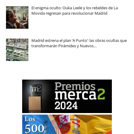
El enigma oculto: Ouka Leele y los rebeldes de La
Movida regresan para revolucionar Madrid
Madrid estrena el plan ‘A Punto’: las obras ocultas que
transformarán Pirámides y Nuevos…