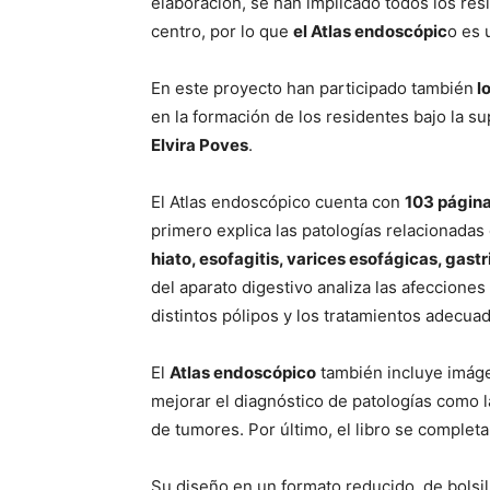
elaboración, se han implicado todos los res
centro, por lo que
el Atlas endoscópic
o es 
En este proyecto han participado también
lo
en la formación de los residentes bajo la s
Elvira Poves
.
El Atlas endoscópico cuenta con
103 págin
primero explica las patologías relacionadas 
hiato, esofagitis, varices esofágicas, gastri
del aparato digestivo analiza las afecciones
distintos pólipos y los tratamientos adecuad
El
Atlas endoscópico
también incluye imáge
mejorar el diagnóstico de patologías como 
de tumores. Por último, el libro se completa
Su diseño en un formato reducido, de bolsi