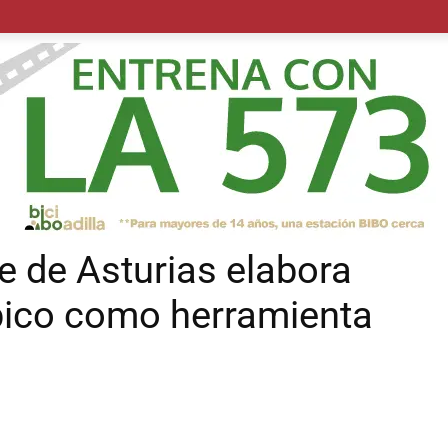
POLÍTICA
SUCESOS
SALUD
TRANSPORTE
ECON
pe de Asturias elabora
pico como herramienta