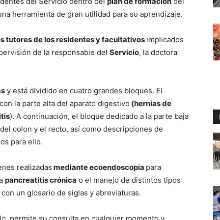
identes del Servicio dentro del
plan de formación
del
una herramienta de gran utilidad para su aprendizaje.
s tutores de los residentes y facultativos
implicados
upervisión de la responsable del
Servicio
, la doctora
as
y está dividido en cuatro grandes bloques. El
con la parte alta del aparato digestivo
(hernias de
tis
). A continuación, el bloque dedicado a la parte baja
 del colon y el recto, así como descripciones de
os para ello.
nes realizadas
mediante ecoendoscopia
para
la
pancreatitis crónica
o el manejo de distintos tipos
 con un glosario de siglas y abreviaturas.
llo, permite su consulta en cualquier momento y