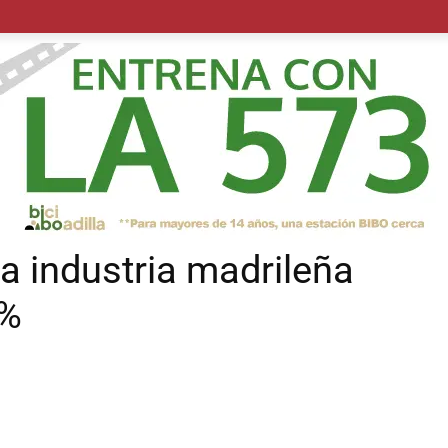
POLÍTICA
SUCESOS
SALUD
TRANSPORTE
ECON
la industria madrileña
4%