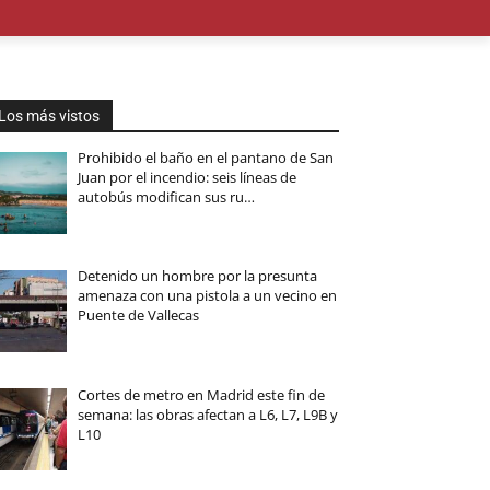
OMÍA
EDUCACIÓN
MEDIO AMBIENTE
TURISMO
M
Los más vistos
Prohibido el baño en el pantano de San
Juan por el incendio: seis líneas de
autobús modifican sus ru…
Detenido un hombre por la presunta
amenaza con una pistola a un vecino en
Puente de Vallecas
Cortes de metro en Madrid este fin de
semana: las obras afectan a L6, L7, L9B y
L10