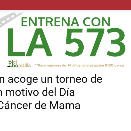
POLÍTICA
SUCESOS
SALUD
TRANSPORTE
ECON
n acoge un torneo de
n motivo del Día
l Cáncer de Mama