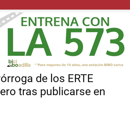
POLÍTICA
SUCESOS
SALUD
TRANSPORTE
ECON
prórroga de los ERTE
rero tras publicarse en