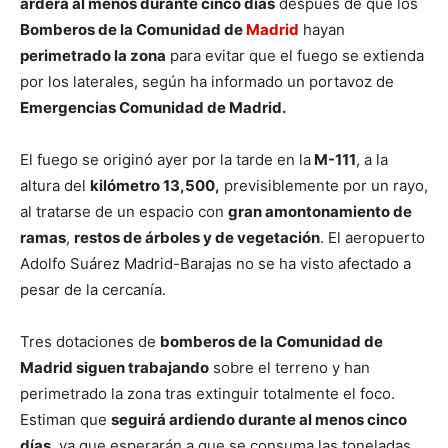
arderá al menos durante cinco días
después de que los
Bomberos de la Comunidad de
Madrid
hayan
perimetrado la zona
para evitar que el fuego se extienda
por los laterales, según ha informado un portavoz de
Emergencias Comunidad de Madrid.
El fuego se originó ayer por la tarde en la
M-111
, a la
altura del
kilómetro 13,500,
previsiblemente por un rayo,
al tratarse de un espacio con
gran amontonamiento de
ramas
,
restos de árboles y de vegetación
. El aeropuerto
Adolfo Suárez Madrid-Barajas no se ha visto afectado a
pesar de la cercanía.
Tres dotaciones de
bomberos de la Comunidad de
Madrid siguen trabajando
sobre el terreno y han
perimetrado la zona tras extinguir totalmente el foco.
Estiman que
seguirá ardiendo durante al menos cinco
días
, ya que esperarán a que se consuma las toneladas