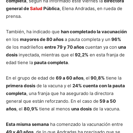
completa
, según ha informado este viernes la
directora
general de
Salud
Pública
, Elena Andradas, en rueda de
prensa.
También, ha indicado que
han completado la vacunación
en los
mayores de 80 años
a pauta completa y un
96%
de los madrileños
entre 79 y 70 años
cuentan ya con
una
dosis
inyectada, mientras que el
92,2%
en esta franja de
edad tiene la
pauta completa
.
En el grupo de edad de
69 a 60 años
, el
90,8%
tiene la
primera dosis
de la vacuna y el
24% cuenta con la pauta
completa
, una franja que ha asegurado la directora
general que están reforzando. En el caso de
59 a 50
años
, el
80,9%
tiene al menos
una dosis
de la vacuna.
Esta misma semana
ha comenzado la vacunación entre
49 y 40 años
, de lo que Andradas ha precisado que se