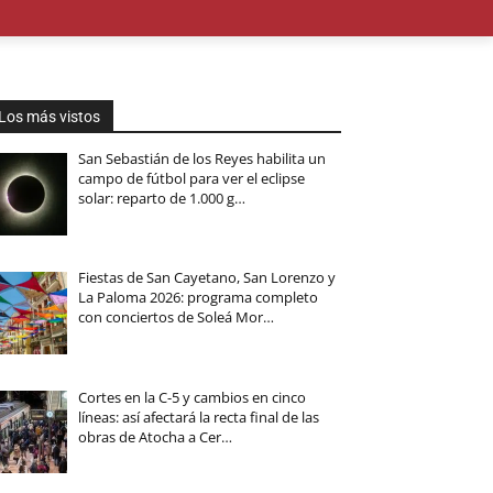
OMÍA
EDUCACIÓN
MEDIO AMBIENTE
TURISMO
M
Los más vistos
San Sebastián de los Reyes habilita un
campo de fútbol para ver el eclipse
solar: reparto de 1.000 g…
Fiestas de San Cayetano, San Lorenzo y
La Paloma 2026: programa completo
con conciertos de Soleá Mor…
Cortes en la C-5 y cambios en cinco
líneas: así afectará la recta final de las
obras de Atocha a Cer…