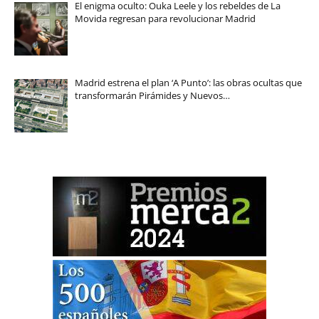
El enigma oculto: Ouka Leele y los rebeldes de La
Movida regresan para revolucionar Madrid
Madrid estrena el plan ‘A Punto’: las obras ocultas que
transformarán Pirámides y Nuevos…