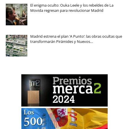
El enigma oculto: Ouka Leele y los rebeldes de La
Movida regresan para revolucionar Madrid
Madrid estrena el plan ‘A Punto’: las obras ocultas que
transformarán Pirámides y Nuevos…