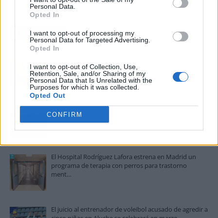
Personal Data.
Opted In
I want to opt-out of processing my
Los más vistos
Personal Data for Targeted Advertising.
Opted In
Paseo Verde del Suroeste de Madrid: adjudicada la
urbanización sobre la A-5 por 56,5 millones
I want to opt-out of Collection, Use,
Retention, Sale, and/or Sharing of my
Personal Data that Is Unrelated with the
Purposes for which it was collected.
Opted Out
Ayudas incendios Sierra Oeste: hasta 10.000 euros
para empresas y autónomos
CONFIRM
El Hospital Rodríguez Lafora estrena en Madrid un
programa de terapia con perros para trastorno
ment…
El juicio al entrenador de voleibol acusado de agredir a