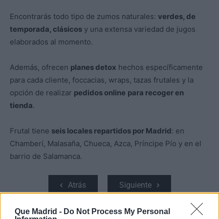
Encontrarás todo tipo de zumos naturales:
verdes, de
temporada, clásicos
y una extensa variedad de jugos
elaborados al momento.
Además, ofrecen
planes detox
hechos específicamente
para cada cliente, foccacias, wraps, tazas frutales y la
opción de realizar
pedidos online
para recoger en
tienda
.
Frutal tiene
seis locales repartidos por Madrid
: en
Chamberí, Malasaña, Chueca, Azca, Príncipe Pío y en el
barrio de Salamanca.
Atrás
Siguiente
Que Madrid -
Do Not Process My Personal