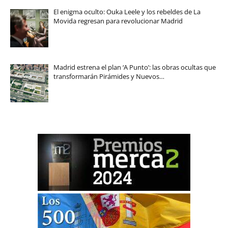
El enigma oculto: Ouka Leele y los rebeldes de La
Movida regresan para revolucionar Madrid
Madrid estrena el plan ‘A Punto’: las obras ocultas que
transformarán Pirámides y Nuevos…