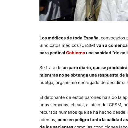
Los médicos de toda España
, convocados p
Sindicatos médicos (CESM)
van a comenzar
para pedir al
Gobierno
una sanidad “de cal
Se trata de
un paro diario, que se producir
mientras no se obtenga una respuesta de l
huelga, organismo encargado de decidir si s
El detonante de estos parones ha sido la a
unas semanas, el cual, a juicio del CESM, po
recursos humanos que se ha hecho desde las
además,
pone en peligro tanto la calidad a
de los pacientes
como las condiciones labor