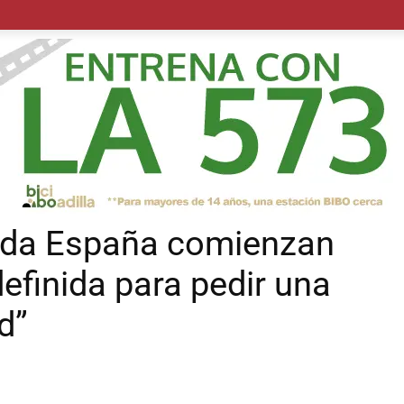
POLÍTICA
SUCESOS
SALUD
TRANSPORTE
ECON
oda España comienzan
efinida para pedir una
d”