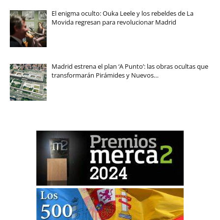
El enigma oculto: Ouka Leele y los rebeldes de La
Movida regresan para revolucionar Madrid
Madrid estrena el plan ‘A Punto’: las obras ocultas que
transformarán Pirámides y Nuevos…