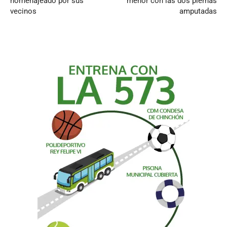
homenajeado por sus
menor con las dos piernas
vecinos
amputadas