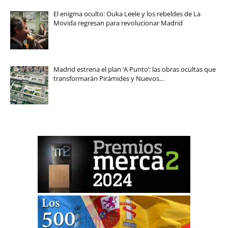
El enigma oculto: Ouka Leele y los rebeldes de La
Movida regresan para revolucionar Madrid
Madrid estrena el plan ‘A Punto’: las obras ocultas que
transformarán Pirámides y Nuevos…