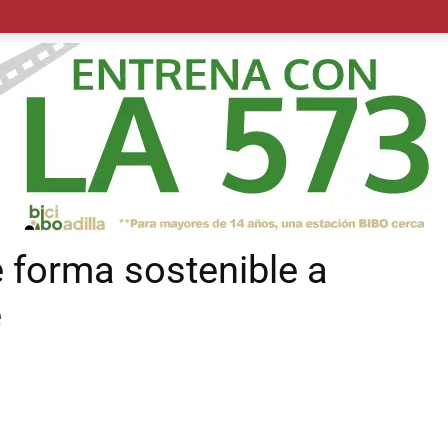
POLÍTICA
SUCESOS
SALUD
TRANSPORTE
ECON
de forma sostenible a
e