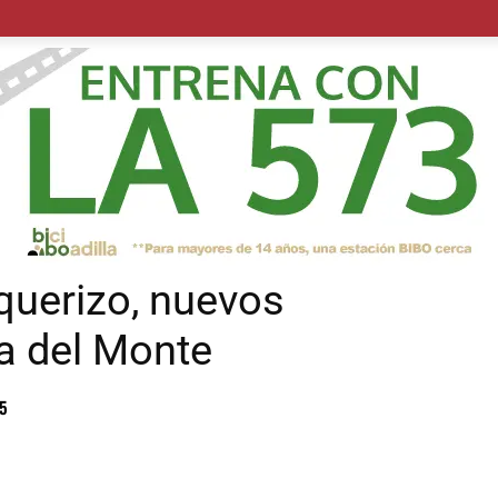
POLÍTICA
SUCESOS
SALUD
TRANSPORTE
ECON
querizo, nuevos
la del Monte
55